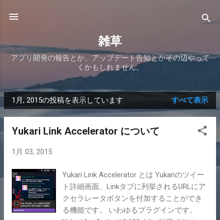
スキップしてメイン コンテンツに移動
雑草
アプリ開発の報告とか、アップデート告知とかその辺やって
くかもしれません。
1月, 2015の投稿を表示しています
すべて表示
投
稿
Yukari Link Accelerator について
1月 03, 2015
Yukari Link Accelerator とは Yukariのツイー
ト詳細画面、Linkタブに列挙されるURLにア
クセラレータボタンを付加することができ
る機能です。 いわゆるプラグインです。