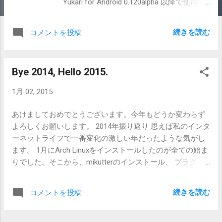
Yukari for Android 0.120alpha 以降で使用す
ることができます。 どんな風にボタンが付
くの？ y4a 0.120以降で「ツイートのパーマ
続きを読む
コメントを投稿
リンク」が入った発言を開いてください。
URLの左に、吹き出しボタンが付いていると
思います。 そして、それをタップすると即
Bye 2014, Hello 2015.
座にYukariでツイートが開かれます。 この
ようにボタンと機能を付加することができ
1月 02, 2015
ます。 作り方 以下のIntentを受け取ること
ができるアプリを作成してください。
あけましておめでとうございます。今年もどうか変わらず
Action shibafu.yukari.ACTION_LINK_ACCEL
よろしくお願いします。 2014年振り返り 思えば私のインタ
Category android.intent.category.DEFAULT
ーネットライフで一番変化の激しい年だったような気がし
Extra String user_name ツイートを受信し
ます。 1月にArch Linuxをインストールしたのが全ての始ま
たユーザのユーザ名 String
りでした。そこから、mikutterのインストール、 プラグイ
user_screen_name ツイートを受信した
ンの開発 、 薄い本への寄稿 、 OSC2014 Tokyo/Fallへの参
ユーザのScreenName l ong user_id ツイ
加 、と猛ダッシュしていきました。 Twitterのフォロワー数
ートを受信したユーザのID String
続きを読む
コメントを投稿
も2倍くらい [1] になったのではないでしょうか。去年の今
user_profile_image_url ツイートを受信し
頃 [2] はあまりフォロワー居なかった気がします。 大して
たユーザのプロフィール画像URL String
見られていないけど、見る人には見られているという、何