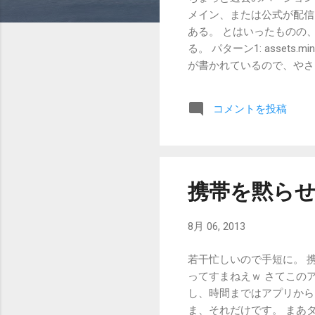
メイン、または公式が配信に
ある。 とはいったものの
る。 パターン1: asset
が書かれているので、やさしい説
1.9pre6、 スナップショ
可能バージョンについては、 ht
コメントを投稿
のURLで実際にダウンロー
し、"1_2_5"のように 
ライアントJar http://assets.m
/minecraft_serv
調べてないけど、1.6か
携帯を黙ら
能なバージョンと、現在の最新版を htt
ることで、JSON形式で取
8月 06, 2013
若干忙しいので手短に。 
ってすまねえｗ さてこの
し、時間まではアプリから
ま、それだけです。 まあ