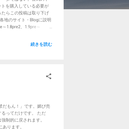
ウントを購入している必要が
ったらこの投稿は取り下げ
。 各地のサイト・Blogに説明
8pre2、1.9pre～
ていない。 詳しいダウンロード
形式で取得することができる。 以下
続きを読む
号を入れる。 ただ
Key要素を調べること。 ク
minecraft.net/ %VERSION%
S3からダウンロードする方法。
だろうか。 ダウンロード可
/versions.json にアクセスす
いる。 ...
禁だもん！」です。媚び売
るってだけです。 ただ
は強制的に戻されます。
にあります。