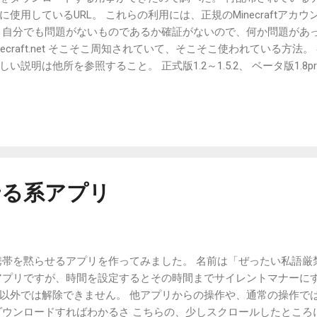
使用しているURL。 これらの利用には、正規のMinecraftアカ
、自分でも問題がないものであるか確証がないので、何か問題があ
s.minecraft.net そこそこ周知されていて、そこそこ使われている方法
明は他所を参照すること。 正式版1.2～1.5.2、 ベータ版1.8pre～1.
ット11w47a～13w12 のダウンロードが可能。 1.6以降には対応し
tp://assets.minecraft.net/ にアクセスすることでXML
ドを行うことができる。 %VERSION% の部分には、バージョン番
. 区切りではなく _ 区切りにする。 変わったバージョンは、上記XMLの
inecraft.net/ %VERSION% /minecraft.jar サーバJar http://assets.
er.jar パターン2: S3から落とす 元々公式のデータ配信で使用されている
らのランチャーでの過去版ダウンロードにも使われているのではない
せる系アプリ
ps://s3.amazonaws.com/Minecraft.Download/versions
得することができる。 本記事執筆時点で、アルファ以前にまで対応して
携帯を黙らせるアプリを作ってみました。 名前は「ぜったい私語厳
アプリですが、時間を設定するとその時間までサイレントマナーにす
以外では解除できません。 他アプリからの操作や、通常の操作で
ダウンロードすればわかるさ こちらの、少しスクロールしたところ