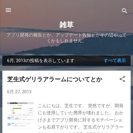
スキップしてメイン コンテンツに移動
雑草
アプリ開発の報告とか、アップデート告知とかその辺やって
くかもしれません。
6月, 2013の投稿を表示しています
すべて表示
投
稿
芝生式ゲリラアラームについてとか
6月 27, 2013
こんにちは、芝生です。 突然ですが、開発
にも使用していた携帯が壊れました。 おか
げさまでアプリ開発に対するモチベーショ
ンも右肩下がりです。 芝生式ゲリラアラー