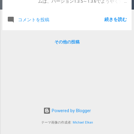
ムは、バージョン1.3.5～1.3.6でようやく安
定してきた感じでしたね。 どうにか安定し
てよかったです。あれ以上不満をひたすら
続きを読む
コメントを投稿
述べられて有効インストールユーザーが減
っていくのが見えたらもう公開やめてまし
たね。 そういや、今日こんなレビューがあ
その他の投稿
りまして。 ……はい、時刻が違っていたみた
いです。 時々ありますね……ご迷惑おかけし
ています。 申し訳ありませんでした。 でも
ね、ちょっと愚痴吐かせてくれ……。 このア
プリ、作者である私が自前で時間割データ
作ってるわけじゃないんですよね。 そこま
で手を付けるのは面倒くさいので、既存の
時間割サイトのデータをスクレイピングさ
せてもらっています。 各種単語はまぁググ
ってもらうとして、要するに他人データを
Powered by Blogger
そのまま（ちょっと表示を変えて）表示し
てるだけなんだよね。 だから、時間が間違
テーマ画像の作成者:
Michael Elkan
えていても自分からは対応ができないんで